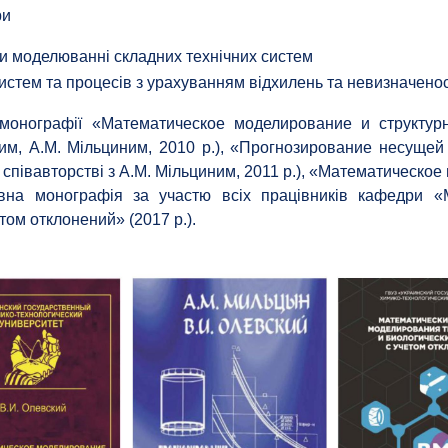
ри
и моделюванні складних технічних систем
истем та процесів з урахуванням відхилень та невизначенос
монографії «Математическое моделирование и структур
вим, А.М. Мільциним, 2010 р.), «Прогнозирование несуще
співавторстві з А.М. Мільциним, 2011 р.), «Математическо
тивна монографія за участю всіх працівників кафедри 
том отклонений» (2017 р.).