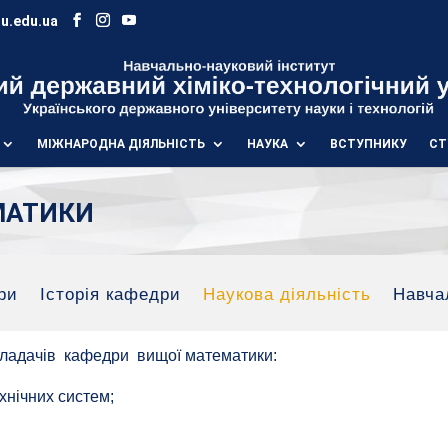
u.edu.ua
МІЖНАРОДНА ДІЯЛЬНІСТЬ
НАУКА
ВСТУПНИКУ
СТ
МАТИКИ
ри
Історія кафедри
Наукова діяльність
Навча
икладачів кафедри вищої математики:
нічних систем;