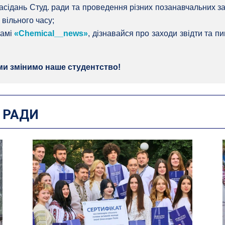
засідань Студ. ради та проведення різних позанавчальних за
 вільного часу;
рамі
«Chemical__news»
, дізнавайся про заходи звідти та п
ми змінимо наше студентство!
 РАДИ