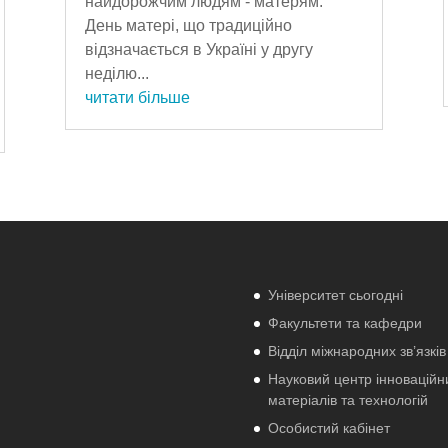
найдорожчим людям - матерям.
День матері, що традиційно
відзначається в Україні у другу
неділю...
читати більше
Університет сьогодні
Факультети та кафедри
Відділ міжнародних зв’язків
Науковий центр інноваційн
матеріалів та технологій
Особистий кабінет