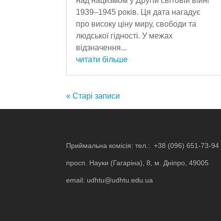
над нацизмом у Другій світовій війні
1939–1945 років. Ця дата нагадує
про високу ціну миру, свободи та
людської гідності. У межах
відзначення...
читати більше
« Старі записи
Приймальна комісія: тел.:
+38 (096) 651-73-94
просп. Науки (Гагаріна), 8, м. Дніпро, 49005
email:
udhtu@udhtu.edu.ua