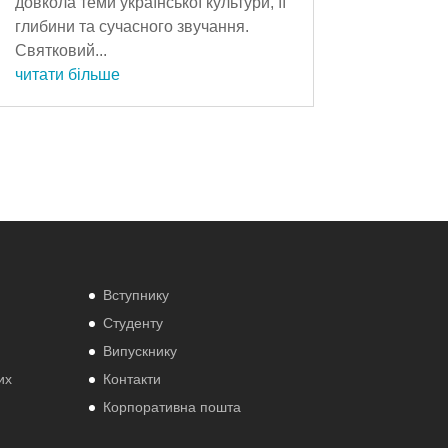
довкола теми української культури, її
глибини та сучасного звучання.
Святковий...
читати більше
Вступнику
Студенту
Випускнику
их
Контакти
Корпоративна пошта