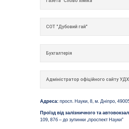
Газета "Слово хіміка"
СОТ "Дубовий гай"
Бухгалтерія
Адміністратор офіційного сайту УД
Адреса:
просп. Науки, 8, м. Дніпро, 4900
Проїзд від залізничного та автовокзал
109, 87б – до зупинки „проспект Науки”