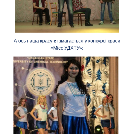
А ось наша красуня змагається у конкурсі краси
«Місс УДХТУ»: