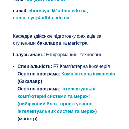
e-mail:
chornaya_l@udhtu.edu.ua
,
comp_sys@udhtu.edu.ua
Кафедра здійснює підготовку фахівців за
ступенями
бакалавра
та
магістра
.
Галузь знань:
F Інформаційні технології
Спеціальність:
F7 Комп’ютерна інженерія
Освітня програма:
Комп’ютерна інженерія
(бакалавр)
Освітня програма:
Інтелектуальні
комп’ютерні системи та мережі
(вибірковий блок: проєктування
інтелектуальних систем та мереж)
(магістр)