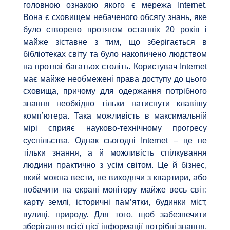
головною ознакою якого є мережа Internet.
Вона є сховищем небаченого обсягу знань, яке
було створено протягом останніх 20 років і
майже зіставне з тим, що зберігається в
бібліотеках світу та було накопичено людством
на протязі багатьох століть. Користувач Internet
має майже необмежені права доступу до цього
сховища, причому для одержання потрібного
знання необхідно тільки натиснути клавішу
комп’ютера. Така можливість в максимальній
мірі сприяє науково-технічному прогресу
суспільства. Однак сьогодні Internet – це не
тільки знання, а й можливість спілкування
людини практично з усім світом. Це й бізнес,
який можна вести, не виходячи з квартири, або
побачити на екрані монітору майже весь світ:
карту землі, історичні пам’ятки, будинки міст,
вулиці, природу. Для того, щоб забезпечити
зберігання всієї цієї інформації потрібні знання,