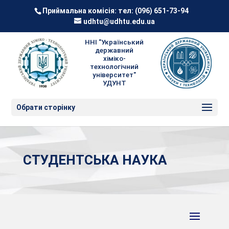
Приймальна комісія: тел:
(096) 651-73-94
udhtu@udhtu.edu.ua
ННІ "Український
державний
хіміко-
технологічний
університет"
УДУНТ
Обрати сторінку
СТУДЕНТСЬКА НАУКА