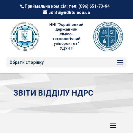
Приймальна комісія: тел:
(096) 651-73-94
udhtu@udhtu.edu.ua
ННІ "Український
державний
хіміко-
технологічний
університет"
УДУНТ
Обрати сторінку
ЗВІТИ ВІДДІЛУ НДРС