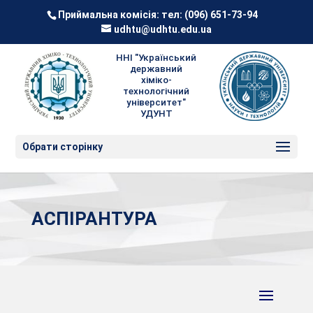
Приймальна комісія: тел:
(096) 651-73-94
udhtu@udhtu.edu.ua
ННІ "Український
державний
хіміко-
технологічний
університет"
УДУНТ
Обрати сторінку
АСПІРАНТУРА