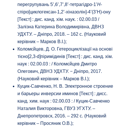
перегрупувань 5’,6’,7’,8’-тетрагідро-1’
Н
-
спіро[циклогексан-1,2’-хіназолін]-4’(3’Н)-ону
[Текст] : дис. канд. хім. наук. : 02.00.03 /
Залізна Катерина Володимирівна, ДВНЗ
УДХТУ. – Дніпро, 2018. – 162 с. (Науковий
керівник – Марков В.І.);
Коломєйцев, Д. О. Гетероциклізації на основі
тієно[2,3-d]піримідинів [Текст] : дис. канд. хім.
наук : 02.00.03 : / Коломєйцев Дмитро
Олегович, ДВНЗ УДХТУ. − Дніпро, 2017.
(Науковий керівник – Марков В.І.);
Куцик-Савченко, Н. В. Электронное строение
и барьеры инверсии иминов [Текст] : дисс.
канд. хим. наук : 02.00.03 : / Куцик-Савченко
Наталия Викторовна, ГВУЗ УГХТУ. –
Днепропетровск, 2016. – 292 с. (Науковий
керівник – Просяник О.В.);