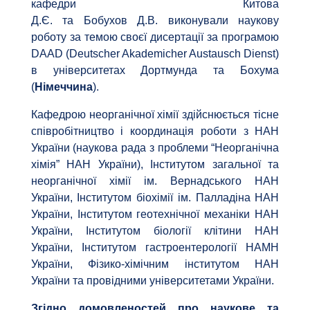
кафедри Китова
Д.Є. та Бобухов Д.В. виконували наукову
роботу за темою своєї дисертації за програмою
DAAD (Deutscher Akademicher Austausch Dienst)
в університетах Дортмунда та Бохума
(
Німеччина
).
Кафедрою неорганічної хімії здійснюється тісне
співробітництво і координація роботи з НАН
України (наукова рада з проблеми “Неорганічна
хімія” НАН України), Інститутом загальної та
неорганічної хімії ім. Вернадського НАН
України, Інститутом біохімії ім. Палладіна НАН
України, Інститутом геотехнічної механіки НАН
України, Інститутом біології клітини НАН
України, Інститутом гастроентерології НАМН
України, Фізико-хімічним інститутом НАН
України та провідними університетами України.
Згідно домовленостей про наукове та