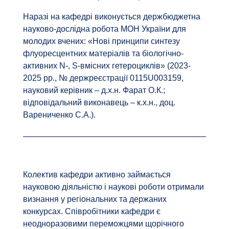
Наразі на кафедрі виконується держбюджетна
науково-дослідна робота МОН України для
молодих вчених: «Нові принципи синтезу
флуоресцентних матеріалів та біологічно-
активних N-, S-вмісних гетероциклів» (2023-
2025 рр., № держреєстрації 0115U003159,
науковий керівник – д.х.н. Фарат О.К.;
відповідальний виконавець – к.х.н., доц.
Варениченко С.А.).
Колектив кафедри активно займається
науковою діяльністю і наукові роботи отримали
визнання у регіональних та держаних
конкурсах. Співробітники кафедри є
неодноразовими переможцями щорічного