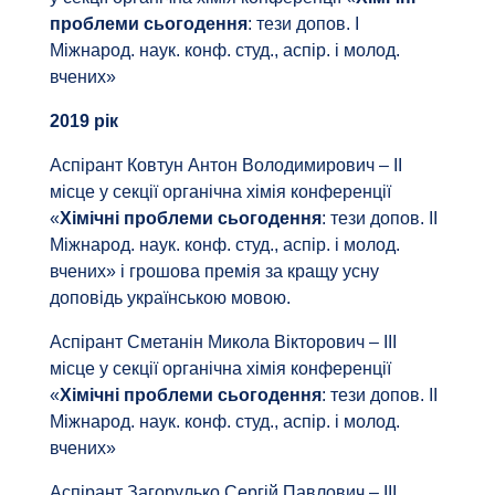
проблеми сьогодення
: тези допов. І
Міжнарод. наук. конф. студ., аспір. і молод.
вчених»
2019 рік
Аспірант Ковтун Антон Володимирович – ІІ
місце у секції органічна хімія конференції
«
Хімічні проблеми сьогодення
: тези допов. ІІ
Міжнарод. наук. конф. студ., аспір. і молод.
вчених» і грошова премія за кращу усну
доповідь українською мовою.
Аспірант Сметанін Микола Вікторович – ІІІ
місце у секції органічна хімія конференції
«
Хімічні проблеми сьогодення
: тези допов. ІІ
Міжнарод. наук. конф. студ., аспір. і молод.
вчених»
Аспірант Загорулько Сергій Павлович – ІІІ