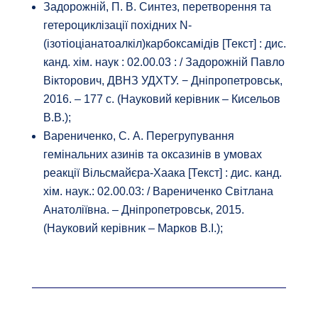
Задорожній, П. В. Синтез, перетворення та
гетероциклізації похідних N-
(ізотіоціанатоалкіл)карбоксамідів [Текст] : дис.
канд. хім. наук : 02.00.03 : / Задорожній Павло
Вікторович, ДВНЗ УДХТУ. − Дніпропетровськ,
2016. – 177 с. (Науковий керівник – Кисельов
В.В.);
Варениченко, С. А. Перегрупування
гемінальних азинів та оксазинів в умовах
реакції Вільсмайєра-Хаака [Текст] : дис. канд.
хім. наук.: 02.00.03: / Варениченко Світлана
Анатоліївна. – Дніпропетровськ, 2015.
(Науковий керівник – Марков В.І.);