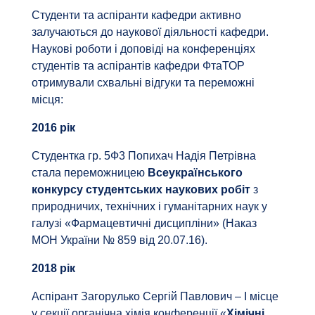
Студенти та аспіранти кафедри активно
залучаються до наукової діяльності кафедри.
Наукові роботи і доповіді на конференціях
студентів та аспірантів кафедри ФтаТОР
отримували схвальні відгуки та переможні
місця:
2016 рік
Студентка гр. 5Ф3 Попихач Надія Петрівна
стала переможницею
Всеукраїнського
конкурсу студентських наукових робіт
з
природничих, технічних і гуманітарних наук у
галузі «Фармацевтичні дисципліни» (Наказ
МОН України № 859 від 20.07.16).
2018 рік
Аспірант Загорулько Сергій Павлович – І місце
у секції органічна хімія конференції «
Хімічні