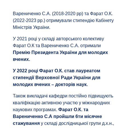
Варениченко С.А. (2018-2020 рр) та Фарат О.К.
(2022-2023 рр.) отримували стипендію Кабінету
Міністрів України.
У 2021 році у складі авторського колективу
Фарат О.К та Варениченко С.А. отримали
Премію Президента України для молодих
вчених.
У 2022 році Фарат О.К. став лауреатом
стипендії Верховної Ради України для
молодих вчених – докторів наук.
Також викладачі кафедри постійно підвищують
кваліфікацію активною участю у міжнародних
наукових програмах.
Фарат О.К. та
Варениченко С.А пройшли 6ти місячне
стажування
у складі дослідницької групи д.х.н.,