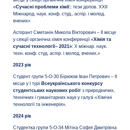
«
Сучасні проблеми хімії
:: тези допов. XXIІ
Міжнарод. наук. конф. студ., аспір. і молод.
вчених»
Аспірант Сметанін Микола Вікторович – ІІ місце
у секції органічна хімія конференції «
Хімія та
сучасні технології– 2021»
: X міжнар. наук.
техн. конф. студ. аспір. і молод. вчених.»
2023 рік
Студент групи 5-О-30 Бірюков Іван Петрович – ІІ
місце у І турі
Всеукраїнського конкурсу
студентських наукових робіт
з природничих,
технічних і гуманітарних наук у галузі «Хімічні
технології та інженерія».
2024 рік
Студентка групи 5-О-34 Мітіна Софія Дмитрівна