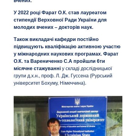
вчених.
У 2022 році Фарат О.К. став лауреатом
стипендії Верховної Ради України для
молодих вчених – докторів наук.
Також викладачі кафедри постійно
підвищують кваліфікацію активною участю
у міжнародних наукових програмах. Фарат
О.К. та Варениченко С.А пройшли 6ти
місячне стажуванні
у складі дослідницької
групи д.х.н., проф. Л. Дж. Гуссена (Рурський
університет Бохуму, Німеччина).