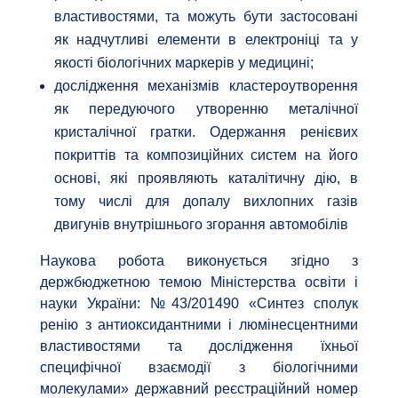
властивостями, та можуть бути застосовані
як надчутливі елементи в електроніці та у
якості біологічних маркерів у медицині;
дослідження механізмів кластероутворення
як передуючого утворенню металічної
кристалічної гратки. Одержання ренієвих
покриттів та композиційних систем на його
основі, які проявляють каталітичну дію, в
тому числі для допалу вихлопних газів
двигунів внутрішнього згорання автомобілів
Наукова робота виконується згідно з
держбюджетною темою Міністерства освіти і
науки України: №43/201490 «Синтез сполук
ренію з антиоксидантними і люмінесцентними
властивостями та дослідження їхньої
специфічної взаємодії з біологічними
молекулами» державний реєстраційний номер