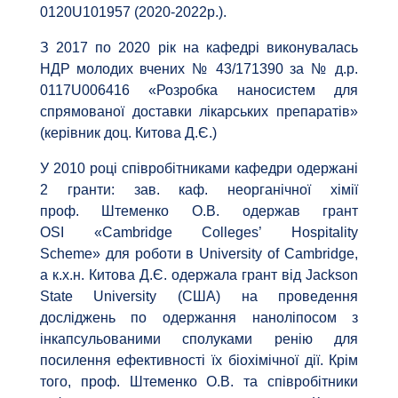
0120U101957 (2020-2022р.).
З 2017 по 2020 рік на кафедрі виконувалась
НДР молодих вчених № 43/171390 за № д.р.
0117U006416 «Розробка наносистем для
спрямованої доставки лікарських препаратів»
(керівник доц. Китова Д.Є.)
У 2010 році співробітниками кафедри одержані
2 гранти: зав. каф. неорганічної хімії
проф. Штеменко О.В. одержав грант
OSI «Cambridge Colleges’ Hospitality
Scheme» для роботи в University of Cambridge,
а к.х.н. Китова Д.Є. одержала грант від Jackson
State University (США) на проведення
досліджень по одержання наноліпосом з
інкапсульованими сполуками ренію для
посилення ефективності їх біохімічної дії. Крім
того, проф. Штеменко О.В. та співробітники