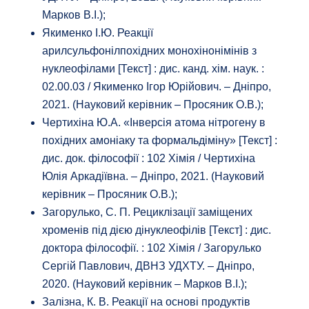
Марков В.І.);
Якименко І.Ю. Реакції
арилсульфонілпохідних монохінонімінів з
нуклеофілами [Текст] : дис. канд. хім. наук. :
02.00.03 / Якименко Ігор Юрійович. – Дніпро,
2021. (Науковий керівник – Просяник О.В.);
Чертихіна Ю.А. «Інверсія атома нітрогену в
похідних амоніаку та формальдіміну» [Текст] :
дис. док. філософії : 102 Хімія / Чертихіна
Юлія Аркадіївна. – Дніпро, 2021. (Науковий
керівник – Просяник О.В.);
Загорулько, С. П. Рециклізації заміщених
хроменів під дією дінуклеофілів [Текст] : дис.
доктора філософії. : 102 Хімія / Загорулько
Сергій Павлович, ДВНЗ УДХТУ. – Дніпро,
2020. (Науковий керівник – Марков В.І.);
Залізна, К. В. Реакції на основі продуктів