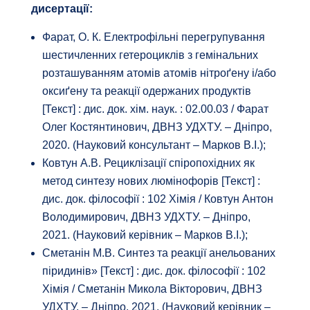
дисертації:
Фарат, О. К. Електрофільні перегрупування
шестичленних гетероциклів з гемінальних
розташуванням атомів атомів нітроґену і/або
оксиґену та реакції одержаних продуктів
[Текст] : дис. док. хім. наук. : 02.00.03 / Фарат
Олег Костянтинович, ДВНЗ УДХТУ. – Дніпро,
2020. (Науковий консультант – Марков В.І.);
Ковтун А.В. Рециклізації спіропохідних як
метод синтезу нових люмінофорів [Текст] :
дис. док. філософії : 102 Хімія / Ковтун Антон
Володимирович, ДВНЗ УДХТУ. – Дніпро,
2021. (Науковий керівник – Марков В.І.);
Сметанін М.В. Синтез та реакції анельованих
піридинів» [Текст] : дис. док. філософії : 102
Хімія / Сметанін Микола Вікторович, ДВНЗ
УДХТУ. – Дніпро, 2021. (Науковий керівник –