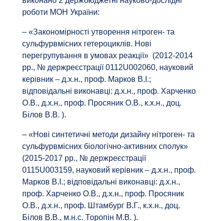
виконано 2 держбюджетні науково-дослідні
роботи МОН України:
– «Закономірності утворення нітроген- та
сульфурвмісних гетероциклів. Нові
перегрупування в умовах реакції» (2012-2014
рр., № держреєстрації 0112U002060, науковий
керівник – д.х.н., проф. Марков В.І.;
відповідальні виконавці: д.х.н., проф. Харченко
О.В., д.х.н., проф. Просяник О.В., к.х.н., доц.
Білов В.В. ).
– «Нові синтетичні методи дизайну нітроген- та
сульфурвмісних біологічно-активних сполук»
(2015-2017 рр., № держреєстрації
0115U003159, науковий керівник – д.х.н., проф.
Марков В.І.; відповідальні виконавці: д.х.н.,
проф. Харченко О.В., д.х.н., проф. Просяник
О.В., д.х.н., проф. Штамбург В.Г., к.х.н., доц.
Білов В.В., м.н.с. Торопін М.В. ).