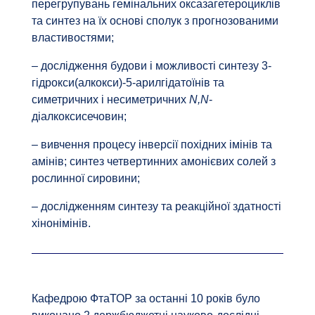
перегрупувань гемінальних оксазагетероциклів
та синтез на їх основі сполук з прогнозованими
властивостями;
– дослідження будови і можливості синтезу 3-
гідрокси(алкокси)-5-арилгідатоїнів та
симетричних і несиметричних
N,N
-
діалкоксисечовин;
– вивчення процесу інверсії похідних імінів та
амінів; синтез четвертинних амонієвих солей з
рослинної сировини;
– дослідженням синтезу та реакційної здатності
хінонімінів.
Кафедрою ФтаТОР за останні 10 років було