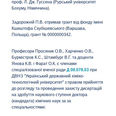
проф. Л. Дж. Гуссена (Рурський університет
Бохуму, Німеччина).
Задорожній П.В. отримав грант від фонду імені
Кшиштофа Скубішевського (Варшава,
Польща), грант № 0000000342.
Професори Просяник О.В., Харченко О.В.,
Бурмістров К.С., Штамбург В.Г. та доценти
Янова К.В. і Фарат О.К. є членами
спеціалізованої вченої ради
Д 08.078.03
при
ДВНЗ “Український державний хіміко-
технологічний університет” з правом прийняття
до розгляду та проведення захисту дисертацій
на здобуття наукового ступеня доктора
(кандидата) хімічних наук за за
спеціальностями: