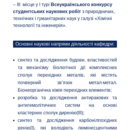
– ІІІ місце у І турі
Всеукраїнського конкурсу
студентських наукових робіт
з природничих,
технічних і гуманітарних наук у галузі «Хімічні
технології та інженерія».
Основні наукові напрями діяльності кафедри:
синтез та дослідження будови, властивостей
та механізму біологічної дії комплексних
сполук перехідних металів, які містять
почверний зв’язок метал-метал.
Біонеорганічна хімія перехідних елементів;
розробка та дослідження антиракових та
антигемолітичних систем на основі
кластерних сполук диренію(ІІІ);
синтез та дослідження карбонілпохідних
ренію(І), які володіють люмінесцентними