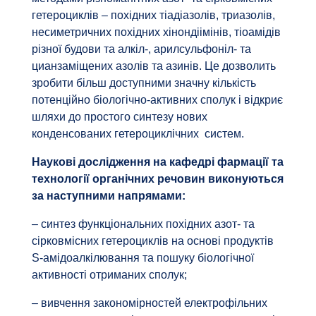
гетероциклів – похідних тіадіазолів, триазолів,
несиметричних похідних хінондіімінів, тіоамідів
різної будови та алкіл-, арилсульфоніл- та
цианзаміщених азолів та азинів. Це дозволить
зробити більш доступними значну кількість
потенційно біологічно-активних сполук і відкриє
шляхи до простого синтезу нових
конденсованих гетероциклічних систем.
Наукові дослідження на кафедрі фармації та
технології органічних речовин виконуються
за наступними напрямами:
– синтез функціональних похідних азот- та
сірковмісних гетероциклів на основі продуктів
S-амідоалкілювання та пошуку біологічної
активності отриманих сполук;
– вивчення закономірностей електрофільних