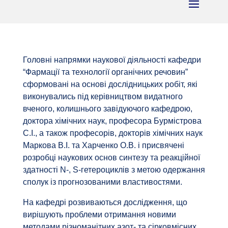
Головні напрямки наукової діяльності кафедри
“Фармації та технології органічних речовин”
сформовані на основі дослідницьких робіт, які
виконувались під керівництвом видатного
вченого, колишнього завідуючого кафедрою,
доктора хімічних наук, професора Бурмістрова
С.І., а також професорів, докторів хімічних наук
Маркова В.І. та Харченко О.В. і присвячені
розробці наукових основ синтезу та реакційної
здатності N-, S-гетероциклів з метою одержання
сполук із прогнозованими властивостями.
На кафедрі розвиваються дослідження, що
вирішують проблеми отримання новими
методами різноманітних азот- та сірковмісних