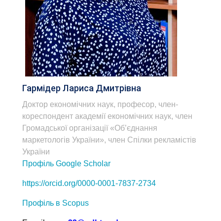
Гармідер Лариса Дмитрівна
Доктор економічних наук, професор, член-
кореспондент академії економічних наук, член
Громадської організації «Об’єднання
маркетологів України», член Спілки рекламістів
України
Профіль Google Scholar
https://orcid.org/0000-0001-7837-2734
Профіль в Scopus