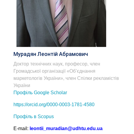
Мурадян Леонтій Абрамович
Доктор технічних наук, професор, член
Громадської організації «Об’єднання
маркетологів України», член Спілки рекламістів
України
Профіль Google Scholar
https://orcid.org/0000-0003-1781-4580
Профіль в Scopus
Е-mail:
leontii_muradian@udhtu.edu.ua