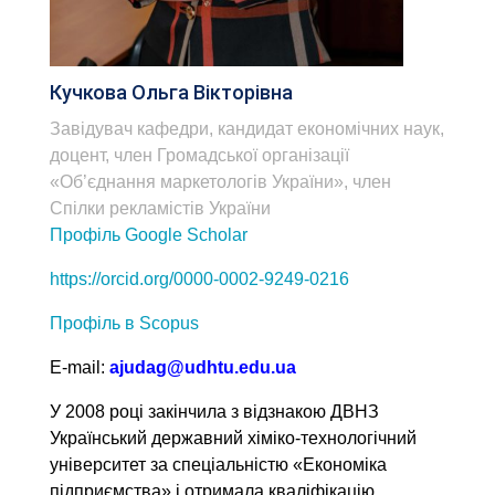
Кучкова Ольга Вікторівна
Завідувач кафедри, кандидат економічних наук,
доцент, член Громадської організації
«Об’єднання маркетологів України», член
Спілки рекламістів України
Профіль Google Scholar
https://orcid.org/0000-0002-9249-0216
Профіль в Scopus
Е-mail:
ajudag@udhtu.edu.ua
У 2008 році закінчила з відзнакою ДВНЗ
Український державний хіміко-технологічний
університет за спеціальністю «Економіка
підприємства» і отримала кваліфікацію