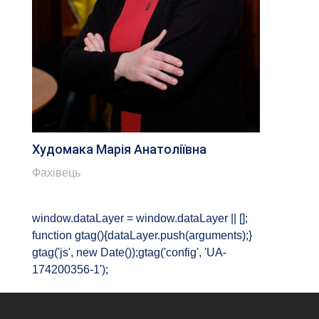
Худомака Марія Анатоліївна
Фахівець
window.dataLayer = window.dataLayer || [];
function gtag(){dataLayer.push(arguments);}
gtag('js', new Date());gtag('config', 'UA-
174200356-1');