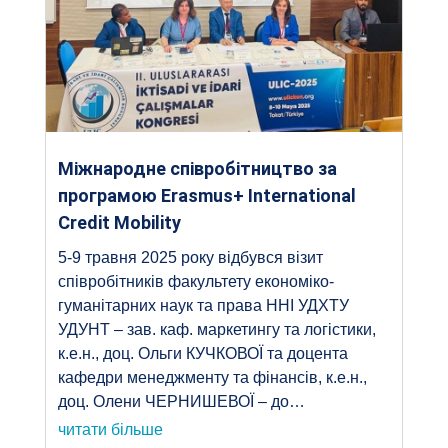
Міжнародне співробітництво за
програмою Erasmus+ International
Credit Mobility
5-9 травня 2025 року відбувся візит
співробітників факультету економіко-
гуманітарних наук та права ННІ УДХТУ
УДУНТ – зав. каф. маркетингу та логістики,
к.е.н., доц. Ольги КУЧКОВОЇ та доцента
кафедри менеджменту та фінансів, к.е.н.,
доц. Олени ЧЕРНИШЕВОЇ – до…
читати більше