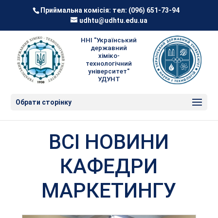
Приймальна комісія: тел:
(096) 651-73-94
udhtu@udhtu.edu.ua
ННІ "Український
державний
хіміко-
технологічний
університет"
УДУНТ
Обрати сторінку
ВСІ НОВИНИ
КАФЕДРИ
МАРКЕТИНГУ