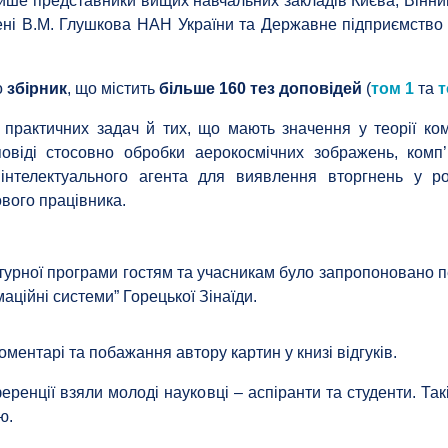
лише представники вищих навчальних закладів Києва, Вінни
імені В.М. Глушкова НАН України та Державне підприємств
о
збірник
, що містить
більше 160 тез доповідей
(
том 1
та
т
 практичних задач й тих, що мають значення у теорії ком
оповіді стосовно обробки аерокосмічних зображень, ком
 інтелектуального агента для виявлення вторгнень у ро
ового працівника.
ьтурної програми гостям та учасникам було запропоновано 
маційні системи” Горецької Зінаїди.
ментарі та побажання автору картин у книзі відгуків.
еренції взяли молоді науковці – аспіранти та студенти. Та
ю.