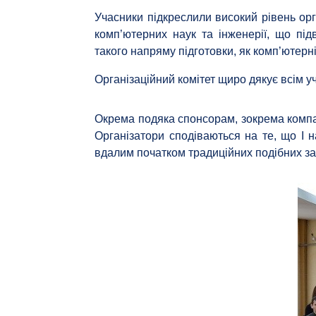
Учасники підкреслили високий рівень орг
комп’ютерних наук та інженерії, що під
такого напряму підготовки, як комп’ютерні
Організаційний комітет щиро дякує всім уч
Окрема подяка спонсорам, зокрема компа
Організатори сподіваються на те, що І
вдалим початком традиційних подібних за