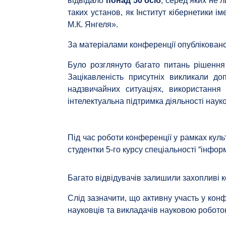
відвідало
понад 50 осіб
, серед яких не 
таких установ, як Інститут кібернетики 
М.К. Янгеля».
За матеріалами конференції опублікован
Було розглянуто багато питань рішення
Зацікавленість присутніх викликали д
надзвичайних ситуаціях, використання
інтелектуальна підтримка діяльності наук
Під час роботи конференції у рамках кул
студентки 5-го курсу спеціальності “інфор
Багато відвідувачів залишили захопливі ко
Слід зазначити, що активну участь у конф
науковців та викладачів науковою робото