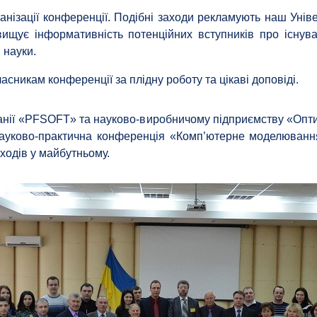
анізації конференції. Подібні заходи рекламують наш Уніве
вищує інформативність потенційних вступників про існуван
 науки.
асникам конференції за плідну роботу та цікаві доповіді.
нії «PFSOFT» та науково-виробничому підприємству «Опти»
 науково-практична конференція «Комп’ютерне моделювання
ходів у майбутньому.