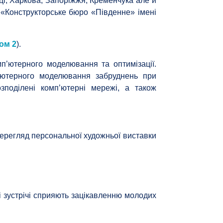
ці, Харкова, Запоріжжя, Кременчука але й
о «Конструкторське бюро «Південне» імені
ом 2
).
п’ютерного моделювання та оптимізації.
п’ютерного моделювання забруднень при
зподілені комп’ютерні мережі, а також
перегляд персональної художньої виставки
кі зустрічі сприяють зацікавленню молодих