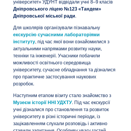
університет» УДУНТ відвідали учні 8–9 класів
Дніпровського ліцею №123 «Тандем»
Дніпровської міської ради
.
Для школярів організували пізнавальну
екскурсію сучасними лабораторіями
інституту
, під час якої вони ознайомилися з
актуальними напрямами розвитку науки,
техніки та інженерії. Учасники побачили
можливості освітнього середовища
університету, сучасне обладнання та дізналися
про практичне застосування наукових
розробок.
Наступним етапом візиту стало знайомство з
Музеєм історії ННІ УДХТУ
. Під час екскурсії
учні дізналися про становлення та розвиток
університету в різні історичні періоди, із
зацікавленням слухали розповідь і активно
ставили запитання. Особливу увагу гостей