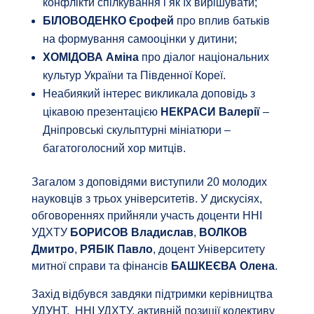
конфлікти спілкування і як їх вирішувати;
БІЛОВОДЕНКО Єрофей
про вплив батьків
на формування самооцінки у дитини;
ХОМІДОВА Аміна
про діалог національних
культур України та Південної Кореї.
Неабиякий інтерес викликала доповідь з
цікавою презентацією
НЕКРАСИ Валерії
–
Дніпровські скульптурні мініатюри –
багатоголосний хор митців.
Загалом з доповідями виступили 20 молодих
науковців з трьох університетів. У дискусіях,
обговореннях прийняли участь доценти ННІ
УДХТУ
БОРИСОВ Владислав
,
ВОЛКОВ
Дмитро
,
РЯБІК Павло
, доцент Університету
митної справи та фінансів
БАШКЕЄВА Олена
.
Захід відбувся завдяки підтримки керівництва
УДУНТ, ННІ УДХТУ, активній позиції колективу