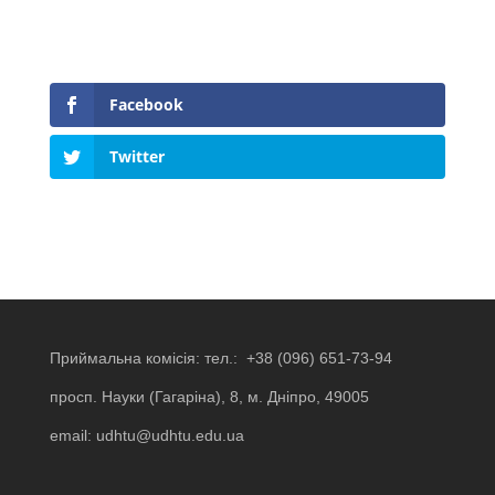
Facebook
Twitter
Приймальна комісія: тел.:
+38 (096) 651-73-94
просп. Науки (Гагаріна), 8, м. Дніпро, 49005
email:
udhtu@udhtu.edu.ua