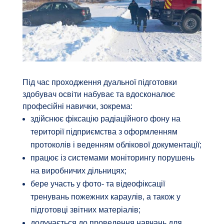
Під час проходження дуальної підготовки
здобувач освіти набуває та вдосконалює
професійні навички, зокрема:
здійснює фіксацію радіаційного фону на
території підприємства з оформленням
протоколів і веденням облікової документації;
працює із системами моніторингу порушень
на виробничих дільницях;
бере участь у фото- та відеофіксації
тренувань пожежних караулів, а також у
підготовці звітних матеріалів;
долучається до проведення навчань для