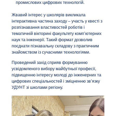
промислових цифрових технологій.
Жвавий інтерес у школярів викликала
інтерактивна частина заходу – участь у квесті з
розпізнавання властивостей роботів і
тематичній вікторині факультету комп’ютерних
наук та інженерії. Такий формат дозволив
поєднати пізнавальну складову з практичним
знайомством із сучасними технологіями.
Проведений захід сприяв формуванню
усвідомленого вибору майбутньої професії,
підвищенню інтересу молоді до інженерних та
цифрових спеціальностей і зміцненню зв’язку
УДУНТ зі школами регіону.