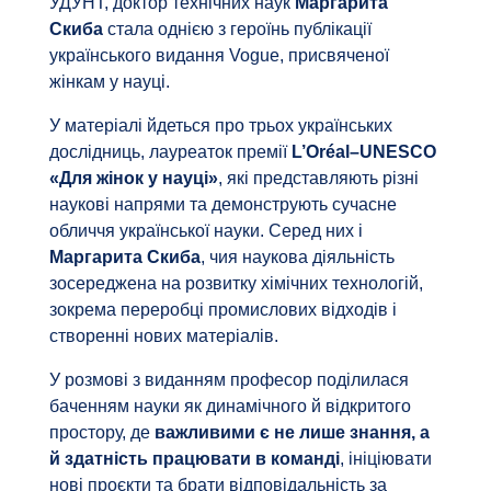
УДУНТ, доктор технічних наук
Маргарита
Скиба
стала однією з героїнь публікації
українського видання Vogue, присвяченої
жінкам у науці.
У матеріалі йдеться про трьох українських
дослідниць, лауреаток премії
L’Oréal–UNESCO
«Для жінок у науці»
, які представляють різні
наукові напрями та демонструють сучасне
обличчя української науки. Серед них і
Маргарита Скиба
, чия наукова діяльність
зосереджена на розвитку хімічних технологій,
зокрема переробці промислових відходів і
створенні нових матеріалів.
У розмові з виданням професор поділилася
баченням науки як динамічного й відкритого
простору, де
важливими є не лише знання, а
й здатність працювати в команді
, ініціювати
нові проєкти та брати відповідальність за