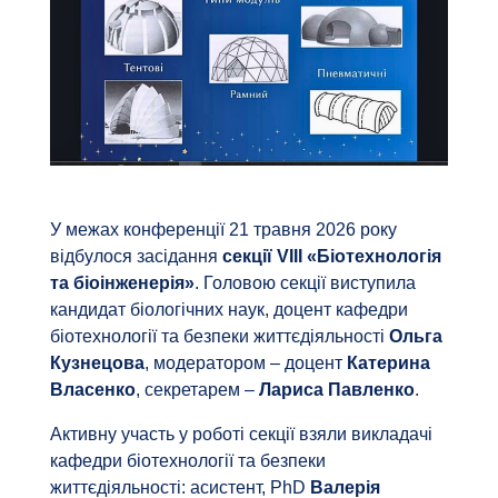
У межах конференції 21 травня 2026 року
відбулося засідання
секції VIII «Біотехнологія
та біоінженерія»
. Головою секції виступила
кандидат біологічних наук, доцент кафедри
біотехнології та безпеки життєдіяльності
Ольга
Кузнецова
, модератором – доцент
Катерина
Власенко
, секретарем –
Лариса
Павленко
.
Активну участь у роботі секції взяли викладачі
кафедри біотехнології та безпеки
життєдіяльності: асистент, PhD
Валерія