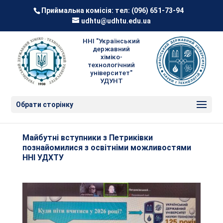
Приймальна комісія: тел:
(096) 651-73-94
udhtu@udhtu.edu.ua
ННІ "Український
державний
хіміко-
технологічний
університет"
УДУНТ
Обрати сторінку
Майбутні вступники з Петриківки
познайомилися з освітніми можливостями
ННІ УДХТУ