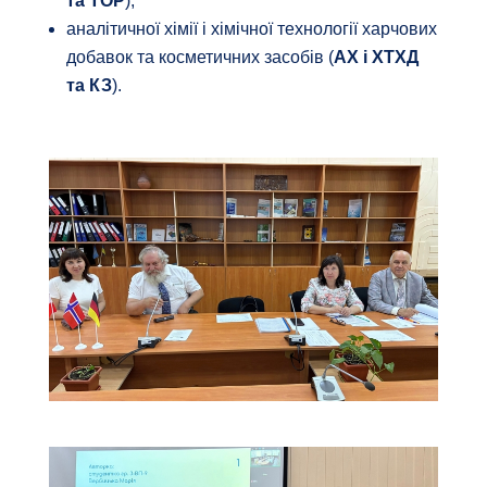
та ТОР
),
аналітичної хімії і хімічної технології харчових
добавок та косметичних засобів (
АХ і ХТХД
та КЗ
).