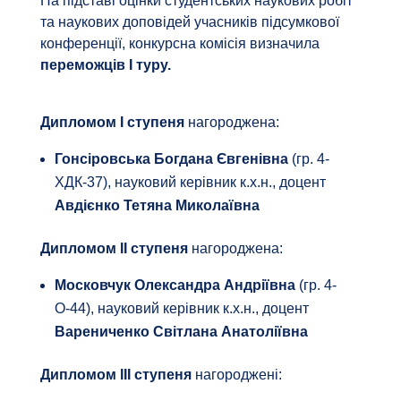
На підставі оцінки студентських наукових робіт
та наукових доповідей учасників підсумкової
конференції, конкурсна комісія визначила
переможців І туру.
Дипломом І ступеня
нагороджена:
Гонсіровська Богдана Євгенівна
(гр. 4-
ХДК-37), науковий керівник к.х.н., доцент
Авдієнко Тетяна Миколаївна
Дипломом ІІ ступеня
нагороджена:
Московчук Олександра Андріївна
(гр. 4-
О-44), науковий керівник к.х.н., доцент
Варениченко Світлана Анатоліївна
Дипломом ІІІ ступеня
нагороджені: