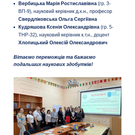
Вербицька Марія Ростиславівна
(гр. 3-
ВП-9), науковий керівник д.х.н., професор
Свердліковська Ольга Сергіївна
Кудряшова Ксенія Олександрівна
(гр. 5-
ТНР-32), науковий керівник к.т.н., доцент
Хлопицький Олексій Олександрович
Вітаємо переможців та бажаємо
подальших наукових здобутків!