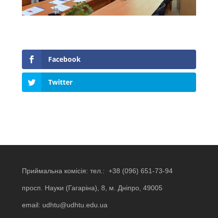
Facebook
Twitter
Приймальна комісія: тел.:
+38 (096) 651-73-94
просп. Науки (Гагаріна), 8, м. Дніпро, 49005
email:
udhtu@udhtu.edu.ua