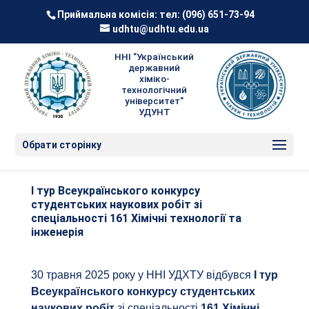
Приймальна комісія: тел:
(096) 651-73-94
udhtu@udhtu.edu.ua
ННІ "Український
державний
хіміко-
технологічний
університет"
УДУНТ
Обрати сторінку
І тур Всеукраїнського конкурсу
студентських наукових робіт зі
спеціальності 161 Хімічні технології та
інженерія
30 травня 2025 року у ННІ УДХТУ відбувся
І тур
Всеукраїнського конкурсу студентських
наукових робіт
зі спеціальності
161 Хімічні