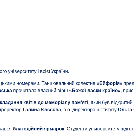
го університету і всієї України.
ецькими номерами. Танцювальний колектив
«Ейфорія»
пред
вська
прочитала власний вірш
«Божої ласки країно»
, прис
кладання квітів до меморіалу пам’яті
, який був відкритий
 проректор
Галина Євсєєва
, в.о. директора інституту
Ольга
очався
благодійний ярмарок
. Студенти уныверситету підгот