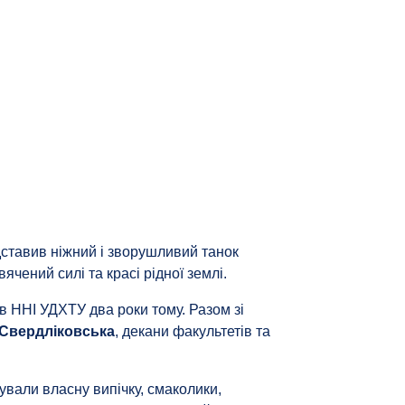
ставив ніжний і зворушливий танок
вячений силі та красі рідної землі.
 в ННІ УДХТУ два роки тому. Разом зі
 Свердліковська
, декани факультетів та
ували власну випічку, смаколики,