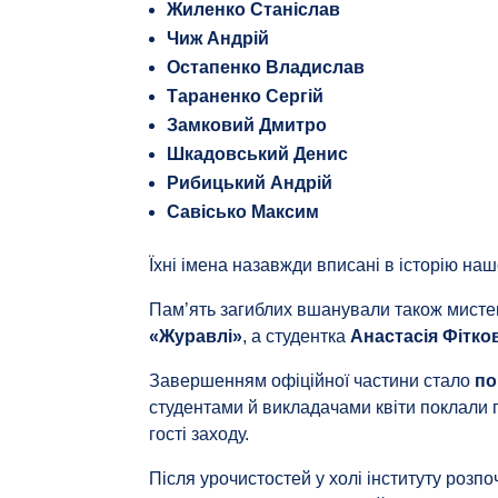
Жиленко Станіслав
Чиж Андрій
Остапенко Владислав
Тараненко Сергій
Замковий Дмитро
Шкадовський Денис
Рибицький Андрій
Савісько Максим
Їхні імена назавжди вписані в історію нашо
Пам’ять загиблих вшанували також мист
«Журавлі»
, а студентка
Анастасія Фітко
Завершенням офіційної частини стало
по
студентами й викладачами квіти поклали
гості заходу.
Після урочистостей у холі інституту розп