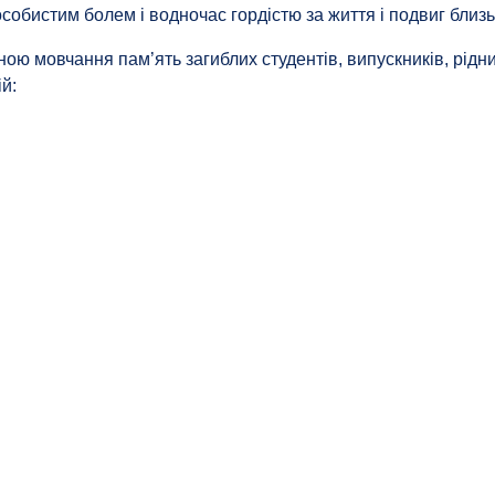
 особистим болем і водночас гордістю за життя і подвиг близ
ою мовчання пам’ять загиблих студентів, випускників, рідних
ій: