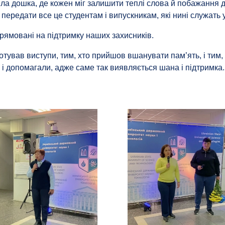
яла дошка, де кожен міг залишити теплі слова й побажання д
 передати все це студентам і випускникам, які нині служать 
прямовані на підтримку наших захисників.
готував виступи, тим, хто прийшов вшанувати пам’ять, і тим, 
 і допомагали, адже саме так виявляється шана і підтримка.