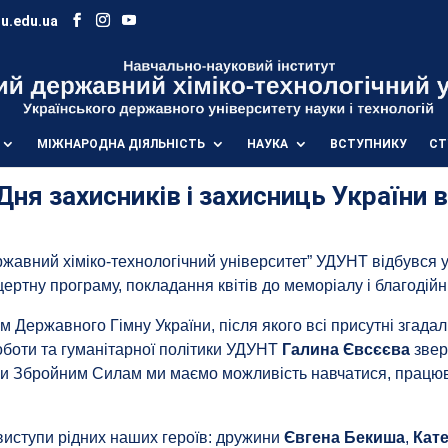
u.edu.ua
МІЖНАРОДНА ДІЯЛЬНІСТЬ
НАУКА
ВСТУПНИКУ
СТ
Дня захисників і захисниць України 
ржавний хіміко-технологічний університет” УДУНТ відбувся у
нцертну програму, покладання квітів до меморіалу і благодій
 Державного Гімну України, після якого всі присутні згадал
оботи та гуманітарної політики УДУНТ
Галина Євсєєва
звер
ки Збройним Силам ми маємо можливість навчатися, працюва
иступи рідних наших героїв: дружини
Євгена Бекиша
,
Кат