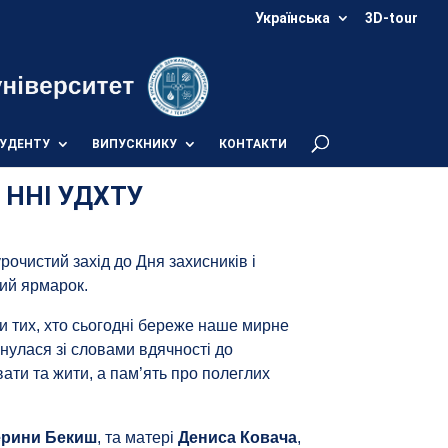
Українська
3D-tour
УДЕНТУ
ВИПУСКНИКУ
КОНТАКТИ
в ННІ УДХТУ
рочистий захід до Дня захисників і
ний ярмарок.
и тих, хто сьогодні береже наше мирне
нулася зі словами вдячності до
ти та жити, а пам’ять про полеглих
ерини Бекиш
, та матері
Дениса Ковача
,