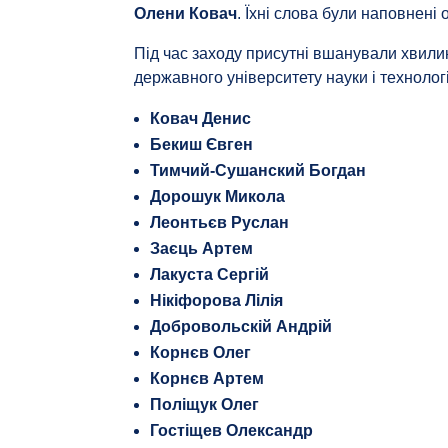
Олени Ковач
. Їхні слова були наповнені
Під час заходу присутні вшанували хвилин
державного університету науки і технолог
Ковач Денис
Бекиш Євген
Тимчий-Сушанский Богдан
Дорошук Микола
Леонтьєв Руслан
Заєць Артем
Лакуста Сергій
Нікіфорова Лілія
Добровольскій Андрій
Корнєв Олег
Корнєв Артем
Поліщук Олег
Гостіщев Олександр