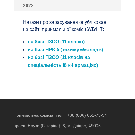
2022
Накази про зарахування опубліковані
на сайті приймальної комісії УДУНТ:
на базі ПЗСО (11 класів)
на базі НРК-5 (технікум/коледж)
на базі ПЗСО (11 класів на
спеціальність І8 «Фармація»)
Приймальна комісія: тел.:
+38 (096) 651-73-94
просп. Науки (Гагаріна), 8, м. Дніпро, 49005