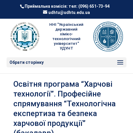
Приймальна комісія: тел:
(096) 651-73-94
udhtu@udhtu.edu.ua
ННІ "Український
державний
хіміко-
технологічний
університет"
УДУНТ
Обрати сторінку
Освітня програма “Харчові
технології”. Професійне
спрямування “Технологічна
експертиза та безпека
харчової продукції”