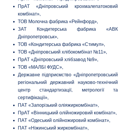
ПрАТ «Дніпровський крохмалепатоковий
комбінат»,
ТОВ Молочна фабрика «Рейнфорд»,
ЗАТ Кондитерська фабрика «АВК
Дніпропетровськ»,
ТОВ «Кондитерська фабрика «Стимул»,
ТОВ «Дніпровський хлібокомбінат №11»,
ПрАТ «Дніпровський хлібзавод №9»,
ТОВ «МАЛБІ ФУДС»,
Державне підприємство «Дніпропетровський
регіональний державний науково-технічний
центр стандартизації, метрології та
сертифікації»,
ПАТ «Запорізький оліяжиркомбінат»,
ПрАТ «Вінницький олійножировий комбінат»,
ПАТ «Одеський олійножировий комбінат»,
ПАТ «Ніжинський жиркомбінат»,