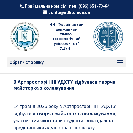
Приймальна комісія: тел:
(096) 651-73-94
udhtu@udhtu.edu.ua
ННІ "Український
державний
хіміко-
технологічний
університет"
УДУНТ
Обрати сторінку
В Артпросторі ННІ УДХТУ відбулася творча
майстерка з колажування
14 травня 2026 року в Артпросторі ННІ УДХТУ
відбулася
творча майстерка з колажування
,
учасниками якої стали студенти, викладачі та
представники адміністрації інституту.