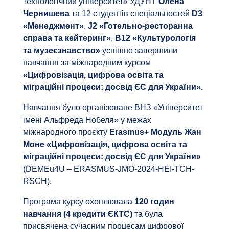
технологічний університет» УДУНТ
Олена
Чернишева
та 12 студентів спеціальностей
D3
«Менеджмент»
,
J2 «Готельно-ресторанна
справа та кейтеринг»
,
В12 «Культурологія
та музеєзнавство»
успішно завершили
навчання за міжнародним курсом
«Цифровізація, цифрова освіта та
міграційні процеси: досвід ЄС для України».
Навчання було організоване ВНЗ «Університет
імені Альфреда Нобеля» у межах
міжнародного проєкту
Erasmus+ Модуль Жан
Моне «Цифровізація, цифрова освіта та
міграційні процеси: досвід ЄС для України»
(DEMEu4U – ERASMUS-JMO-2024-HEI-TCH-
RSCH).
Програма курсу охоплювала
120 годин
навчання (4 кредити ЄКТС)
та була
присвячена сучасним процесам цифрової