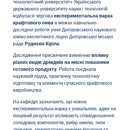
технологічний університет» Українського
державного університету науки і технологій
відбулася чергова
експериментальна варка
крафтового пива
в межах навчально-
дослідної роботи учня Дніпровського наукового
хіміко-екологічного ліцею Дніпровської міської
ради
Руднєва Кіріла
.
Дослідження присвячене вивченню
впливу
різних видів дріжджів на якісні показники
готового продукту
. Робота поєднала
науковий підхід, практичну технологічну
підготовку та елементи сучасного крафтового
виробництва.
На кафедрі зазначають, що кожна
експериментальна варка є унікальною, адже на
кінцевий результат впливають співвідношення
солодових компонентів, вибір хмелю, типи
дріжджів, температурні режими бродіння та