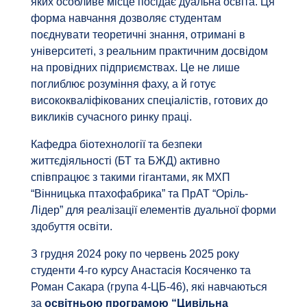
яких особливе місце посідає дуальна освіта. Ця
форма навчання дозволяє студентам
поєднувати теоретичні знання, отримані в
університеті, з реальним практичним досвідом
на провідних підприємствах. Це не лише
поглиблює розуміння фаху, а й готує
висококваліфікованих спеціалістів, готових до
викликів сучасного ринку праці.
Кафедра біотехнології та безпеки
життєдіяльності (БТ та БЖД) активно
співпрацює з такими гігантами, як МХП
“Вінницька птахофабрика” та ПрАТ “Оріль-
Лідер” для реалізації елементів дуальної форми
здобуття освіти.
З грудня 2024 року по червень 2025 року
студенти 4-го курсу Анастасія Косяченко та
Роман Сакара (група 4-ЦБ-46), які навчаються
за
освітньою програмою
“Цивільна