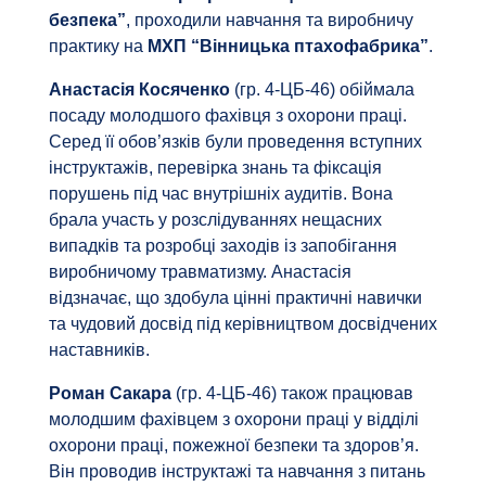
безпека”
, проходили навчання та виробничу
практику на
МХП “Вінницька птахофабрика”
.
Анастасія Косяченко
(гр. 4-ЦБ-46) обіймала
посаду молодшого фахівця з охорони праці.
Серед її обов’язків були проведення вступних
інструктажів, перевірка знань та фіксація
порушень під час внутрішніх аудитів. Вона
брала участь у розслідуваннях нещасних
випадків та розробці заходів із запобігання
виробничому травматизму. Анастасія
відзначає, що здобула цінні практичні навички
та чудовий досвід під керівництвом досвідчених
наставників.
Роман Сакара
(гр. 4-ЦБ-46) також працював
молодшим фахівцем з охорони праці у відділі
охорони праці, пожежної безпеки та здоров’я.
Він проводив інструктажі та навчання з питань