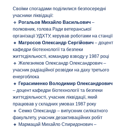
Своїми спогадами поділилися безпосередні
учасники ліквідації:
🔹
Рогальов Михайло Васильович
–
полковник, голова Ради ветеранської
організації УДХТУ, керував роботами на станції
🔸️
Матросов Олександр Сергійович
– доцент
кафедри біотехнології та безпеки
життєдіяльності, командир взводу у 1987 році
🔹 Железняков Олександр Олександрович –
учасник радіаційної розвідки на даху третього
енергоблока
🔸️
Герасименко Володимир Олександрович
– доцент кафедри біотехнології та безпеки
життєдіяльності, учасник ліквідації, який
працював у складних умовах 1987 року
🔹 Семко Олександр – випускник силікатного
факультету, учасник дезактиваційних робіт
🔸️ Мармацай Михайло Спиридонович –