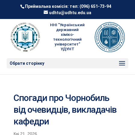
Приймальна комісія: тел:
(096) 651-73-94
udhtu@udhtu.edu.ua
ННІ "Український
державний
хіміко-
технологічний
університет"
УДУНТ
Обрати сторінку
Спогади про Чорнобиль
від очевидців, викладачів
кафедри
Кві 21, 2026