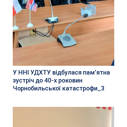
У ННІ УДХТУ відбулася пам’ятна
зустріч до 40-х роковин
Чорнобильської катастрофи_3