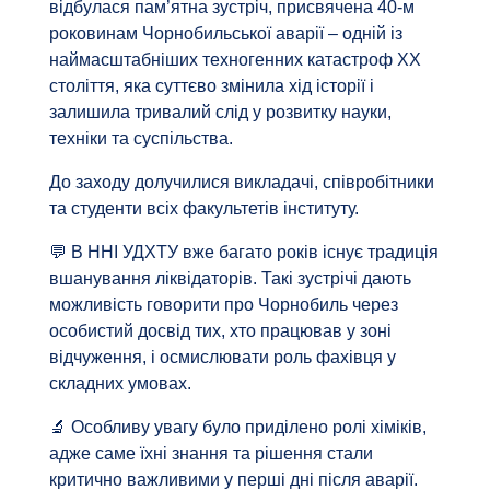
відбулася пам’ятна зустріч, присвячена 40-м
роковинам Чорнобильської аварії – одній із
наймасштабніших техногенних катастроф ХХ
століття, яка суттєво змінила хід історії і
залишила тривалий слід у розвитку науки,
техніки та суспільства.
До заходу долучилися викладачі, співробітники
та студенти всіх факультетів інституту.
💬 В ННІ УДХТУ вже багато років існує традиція
вшанування ліквідаторів. Такі зустрічі дають
можливість говорити про Чорнобиль через
особистий досвід тих, хто працював у зоні
відчуження, і осмислювати роль фахівця у
складних умовах.
🔬 Особливу увагу було приділено ролі хіміків,
адже саме їхні знання та рішення стали
критично важливими у перші дні після аварії.