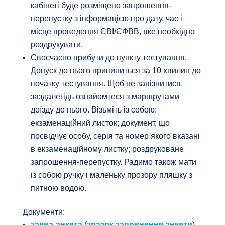
кабінеті буде розміщено запрошення-
перепустку з інформацією про дату, час і
місце проведення ЄВІ/ЄФВВ, яке необхідно
роздрукувати.
Своєчасно прибути до пункту тестування.
Допуск до нього припиниться за 10 хвилин до
початку тестування. Щоб не запізнитися,
заздалегідь ознайомтеся з маршрутами
доїзду до нього. Візьміть із собою:
екзаменаційний листок; документ, що
посвідчує особу, серія та номер якого вказані
в екзаменаційному листку; роздруковане
запрошення-перепустку. Радимо також мати
із собою ручку і маленьку прозору пляшку з
питною водою.
Документи:
заява-анкета
(
зразок заповнення анкети
)