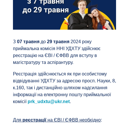
З
07 травня
до
29 травня
2024 року
приймальна комісія ННІ УДХТУ здійснює
реєстрацію на ЄВІ / ЄФВВ для вступу в
магістратуру та аспірантуру.
Реєстрація здійснюється як при особистому
відвідуванні УДХТУ за адресою просп. Науки, 8,
к.160, так і дистанційно шляхом надсилання
інформації на електронну пошту приймальної
комісії
prk_udxtu@ukr.net
.
Для
реєстрації
на ЄВІ / ЄФВВ необхідно
: