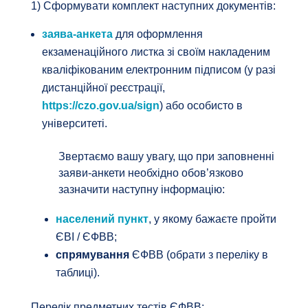
1) Сформувати комплект наступних документів:
заява-анкета
для оформлення
екзаменаційного листка зі своїм накладеним
кваліфікованим електронним підписом (у разі
дистанційної реєстрації,
https://czo.gov.ua/sign
) або особисто в
університеті.
Звертаємо вашу увагу, що при заповненні
заяви-анкети необхідно обов’язково
зазначити наступну інформацію:
населений пункт
, у якому бажаєте пройти
ЄВІ / ЄФВВ;
спрямування
ЄФВВ (обрати з переліку в
таблиці).
Перелік предметних тестів ЄФВВ: