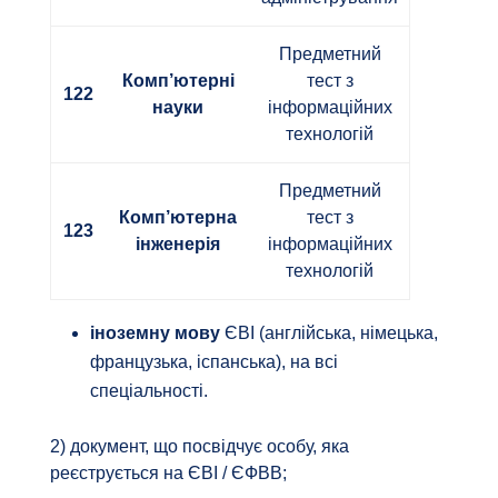
Предметний
Комп’ютерні
тест з
122
науки
інформаційних
технологій
Предметний
Комп’ютерна
тест з
123
інженерія
інформаційних
технологій
іноземну мову
ЄВІ (англійська, німецька,
французька, іспанська), на всі
спеціальності.
2) документ, що посвідчує особу, яка
реєструється на ЄВІ / ЄФВВ;