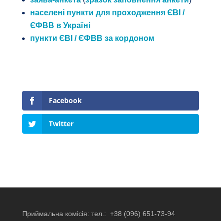
населені пункти для проходження ЄВІ /
ЄФВВ в Україні
пункти ЄВІ / ЄФВВ за кордоном
Facebook
Twitter
Приймальна комісія: тел.:
+38 (096) 651-73-94