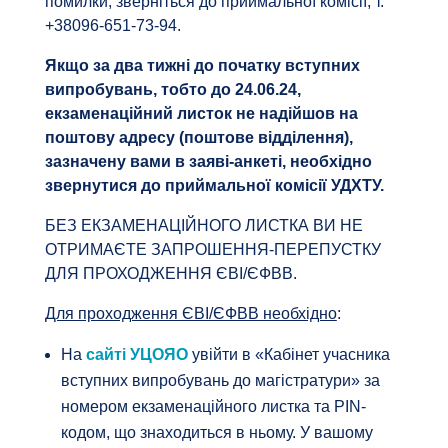
помилки, зверніться до приймальної комісії, т.
+38096-651-73-94.
Якщо за два тижні до початку вступних
випробувань, тобто до 24.06.24,
екзаменаційний листок не надійшов на
поштову адресу (поштове відділення),
зазначену вами в заяві-анкеті, необхідно
звернутися до приймальної комісії УДХТУ.
БЕЗ ЕКЗАМЕНАЦІЙНОГО ЛИСТКА ВИ НЕ
ОТРИМАЄТЕ ЗАПРОШЕННЯ-ПЕРЕПУСТКУ
ДЛЯ ПРОХОДЖЕННЯ ЄВІ/ЄФВВ.
Для проходження ЄВІ/ЄФВВ необхідно
:
На
сайті УЦОЯО
увійти в «Кабінет учасника
вступних випробувань до магістратури» за
номером екзаменаційного листка та PIN-
кодом, що знаходиться в ньому. У вашому