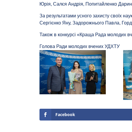
Юрія, Салєя Андрія, Попитайленко Дарин
За результатами усного захисту своїх нау
Сергієнко Яну, Задорожнього Павла, Гор
Також в конкурсі «Краща Рада молодих в
Голова Ради молодих вчених У
Facebook