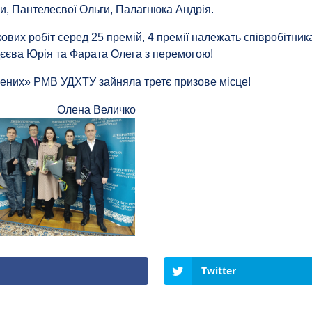
и, Пантелеєвої Ольги, Палагнюка Андрія.
кових робіт серед 25 премій, 4 премії належать співробітни
дєєва Юрія та Фарата Олега з перемогою!
чених» РМВ УДХТУ зайняла третє призове місце!
ДХТУ Олена Величко
Twitter