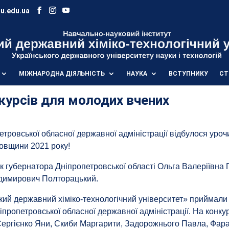
u.edu.ua
МІЖНАРОДНА ДІЯЛЬНІСТЬ
НАУКА
ВСТУПНИКУ
СТ
курсів для молодих вчених
опетровської обласної державної адміністрації відбулося у
ровщини 2021 року!
 губернатора Дніпропетровської області Ольга Валеріївна Г
одимирович Полторацький.
ий державний хіміко-технологічний університет» приймали у
іпропетровської обласної державної адміністрації. На конк
, Сергієнко Яни, Скиби Маргарити, Задорожнього Павла, Фа