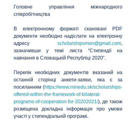
Головне управління міжнародного
співробітництва
В електронному форматі скановані PDF
документи необхідно надіслати на електронну
адресу
scholarshipsmon@gmail.com
,
зазначивши у темі листа “Стипендії на
навчання в Словацькій Республіці 2020”.
Перелік необхідних документів вказаний на
останній сторінці анкети-заяви, яка є за
посиланням (
https://www.minedu.sk/
scholarships-
offered-within-
the-framework-of-bilateral-
programs-of-cooperation-for-
20202021/
), де також
розміщена докладна інформація про умови
участі у стипендіальній програмі.