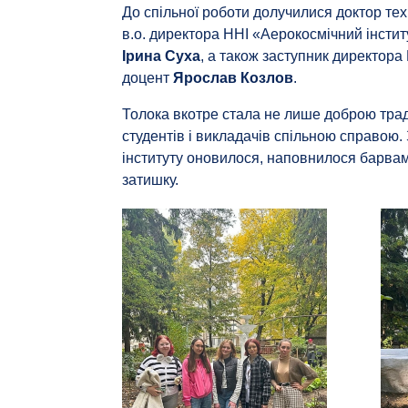
До спільної роботи долучилися доктор те
в.о. директора ННІ «Аерокосмічний інстит
Ірина Суха
, а також заступник директора
доцент
Ярослав Козлов
.
Толока вкотре стала не лише доброю трад
студентів і викладачів спільною справою.
інституту оновилося, наповнилося барва
затишку.