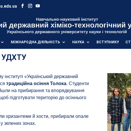
u.edu.ua
МІЖНАРОДНА ДІЯЛЬНІСТЬ
НАУКА
ВСТУПНИКУ
СТ
І УДХТУ
у інституті «Український державний
ася
традиційна осіння Толока
. Студенти
ийшли на прибирання та впорядкування
щоб підготувати територію до осіннього
ли хризантеми й хости, прибирали опале
у зелених зонах.