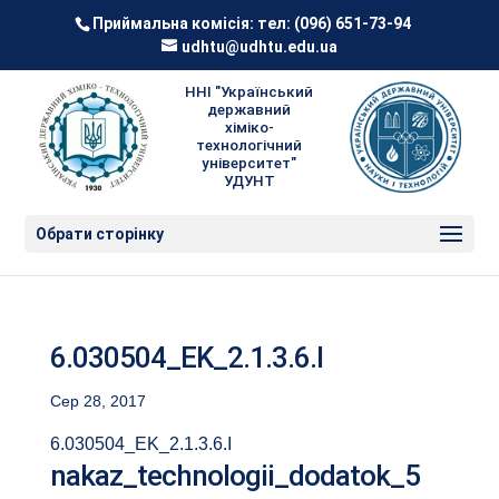
Приймальна комісія: тел:
(096) 651-73-94
udhtu@udhtu.edu.ua
ННІ "Український
державний
хіміко-
технологічний
університет"
УДУНТ
Обрати сторінку
6.030504_EK_2.1.3.6.I
Сер 28, 2017
6.030504_EK_2.1.3.6.I
nakaz_technologii_dodatok_5