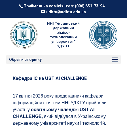
Приймальна комісія: тел:
(096) 651-73-94
udhtu@udhtu.edu.ua
ННІ "Український
державний
хіміко-
технологічний
університет"
УДУНТ
Обрати сторінку
Кафедра ІС на UST AI CHALLENGE
17 квітня 2026 року представники кафедри
інформаційних систем ННІ УДХТУ прийняли
участь у
освітньому челенджі UST AI
CHALLENGE
, який відбувся в Українському
державному університеті науки і технологій.