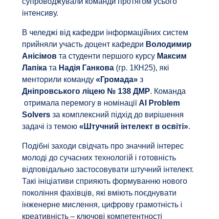
супроводжували команди протягом усього
інтенсиву.
В челеджі від кафедри інформаційних систем
прийняли участь доцент кафедри
Володимир
Анісімов
та студенти першого курсу
Максим
Лапіка
та
Надія Ганкова
(гр. 1КН25), які
менторили команду
«Громада»
з
Дніпровського ліцею № 138 ДМР
. Команда
отримала перемогу в номінації
AI Problem
Solvers
за комплексний підхід до вирішення
задачі із темою
«Штучний інтелект в освіті»
.
Подібні заходи свідчать про значний інтерес
молоді до сучасних технологій і готовність
відповідально застосовувати штучний інтелект.
Такі ініціативи сприяють формуванню нового
покоління фахівців, які вміють поєднувати
інженерне мислення, цифрову грамотність і
креативність – ключові компетентності