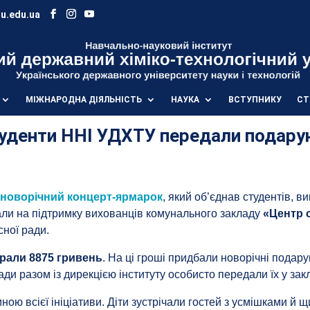
u.edu.ua
МІЖНАРОДНА ДІЯЛЬНІСТЬ
НАУКА
ВСТУПНИКУ
СТ
туденти ННІ УДХТУ передали подару
в
новорічний концерт-ярмарок
, який об’єднав студентів, в
вали на підтримку вихованців комунального закладу
«Центр с
ної ради.
брали 8875 гривень
. На ці гроші придбали новорічні подарун
ди разом із дирекцією інституту особисто передали їх у зак
ю всієї ініціативи. Діти зустрічали гостей з усмішками й щ