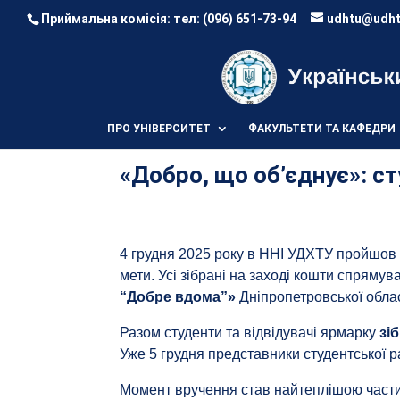
Приймальна комісія: тел:
(096) 651-73-94
udhtu@udht
ПРО УНІВЕРСИТЕТ
ФАКУЛЬТЕТИ ТА КАФЕДРИ
«Добро, що об’єднує»: с
4 грудня 2025 року в ННІ УДХТУ пройшо
мети. Усі зібрані на заході кошти спряму
“Добре вдома”»
Дніпропетровської облас
Разом студенти та відвідувачі ярмарку
зі
Уже 5 грудня представники студентської ра
Момент вручення став найтеплішою частино