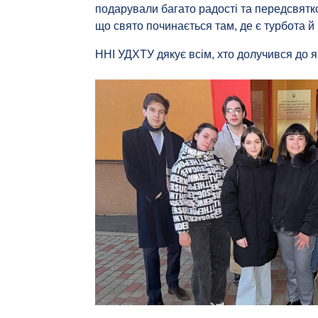
подарували багато радості та передсвятков
що свято починається там, де є турбота й 
ННІ УДХТУ дякує всім, хто долучився до 