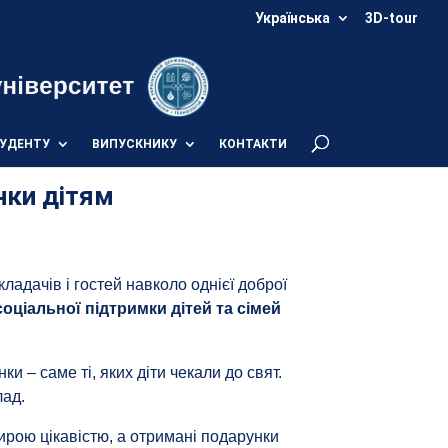
Українська
3D-tour
УДЕНТУ
ВИПУСКНИКУ
КОНТАКТИ
нки дітям
икладачів і гостей навколо однієї доброї
оціальної підтримки дітей та сімей
ки – саме ті, яких діти чекали до свят.
лад.
ирою цікавістю, а отримані подарунки