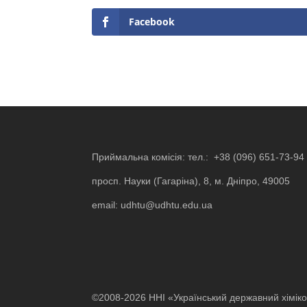
Facebook
Приймальна комісія: тел.:
+38 (096) 651-73-94
просп. Науки (Гагаріна), 8, м. Дніпро, 49005
email:
udhtu@udhtu.edu.ua
©2008-2026 ННІ «Український державний хіміко