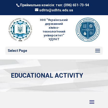
Приймальна комісія: тел:
(096) 651-73-94
udhtu@udhtu.edu.ua
ННІ "Український
державний
хіміко-
технологічний
університет"
УДУНТ
Select Page
EDUCATIONAL ACTIVITY